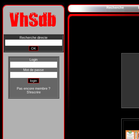
Recherche
Recherche directe
Login
Mot de passe
Pas encore membre ?
S'inscrire