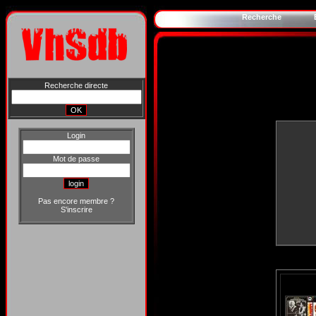
Recherche
Recherche directe
Login
Mot de passe
Pas encore membre ?
S'inscrire