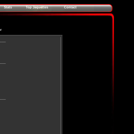
Stats
Top Jaquettes
Contact
ur
____
____
____