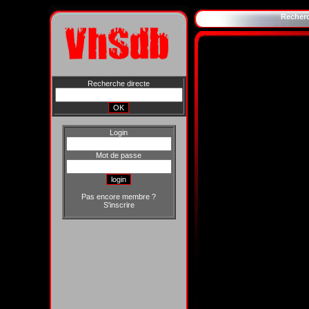
Recher
Recherche directe
Login
Mot de passe
Pas encore membre ?
S'inscrire