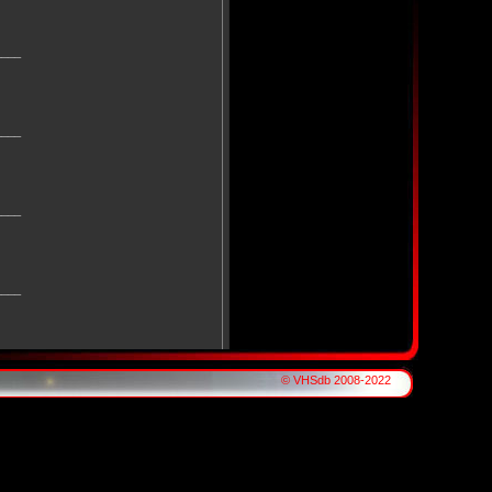
____
____
____
____
____
© VHSdb 2008-2022
____