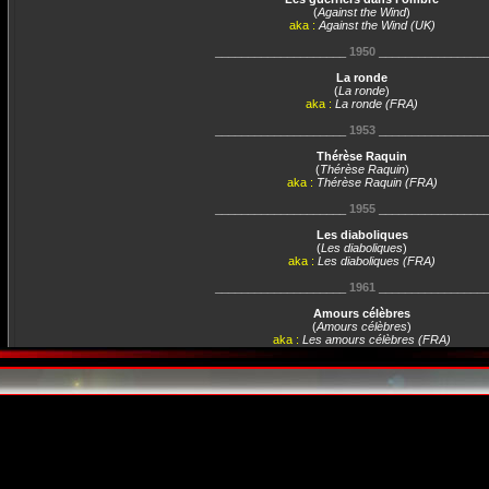
(
Against the Wind
)
aka :
Against the Wind (UK)
____________________
1950
________________
La ronde
(
La ronde
)
aka :
La ronde (FRA)
____________________
1953
________________
Thérèse Raquin
(
Thérèse Raquin
)
aka :
Thérèse Raquin (FRA)
____________________
1955
________________
Les diaboliques
(
Les diaboliques
)
aka :
Les diaboliques (FRA)
____________________
1961
________________
Amours célèbres
(
Amours célèbres
)
aka :
Les amours célèbres (FRA)
____________________
1963
________________
Le jour et l'heure
(
Le jour et l'heure
)
aka :
Le jour et l'heure (FRA)
____________________
1965
________________
Compartiment tueurs
(
Compartiment tueurs
)