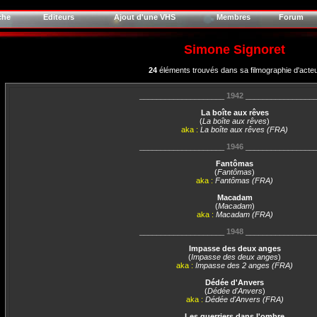
che
Editeurs
Ajout d'une VHS
Membres
Forum
Simone Signoret
24
éléments trouvés dans sa filmographie d'acte
____________________
1942
________________
La boîte aux rêves
(
La boîte aux rêves
)
aka :
La boîte aux rêves (FRA)
____________________
1946
________________
Fantômas
(
Fantômas
)
aka :
Fantômas (FRA)
Macadam
(
Macadam
)
aka :
Macadam (FRA)
____________________
1948
________________
Impasse des deux anges
(
Impasse des deux anges
)
aka :
Impasse des 2 anges (FRA)
Dédée d'Anvers
(
Dédée d'Anvers
)
aka :
Dédée d'Anvers (FRA)
Les guerriers dans l'ombre