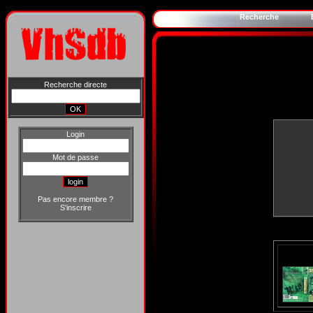
Recherche
Recherche directe
Login
Mot de passe
Pas encore membre ?
S'inscrire