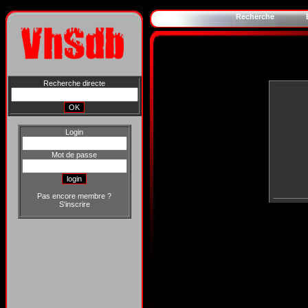
Recherche
Recherche directe
Login
Mot de passe
Pas encore membre ?
S'inscrire