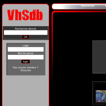
Recherche
Recherche directe
Login
Mot de passe
Pas encore membre ?
S'inscrire