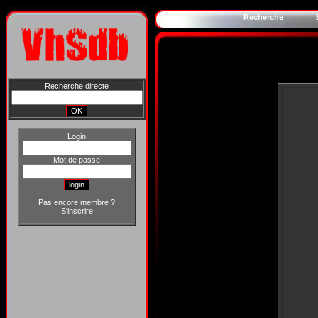
Recherche
Recherche directe
Login
Mot de passe
Pas encore membre ?
S'inscrire