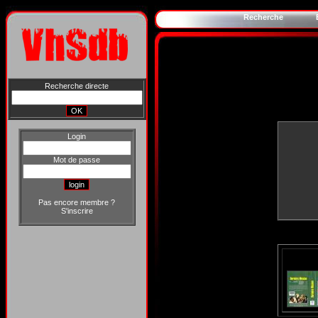
Recherche
Recherche directe
Login
Mot de passe
Pas encore membre ?
S'inscrire