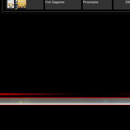
Fort Saganne
Proserpine
29