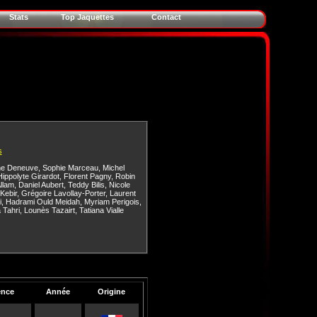
Stats
Top Jaquettes
Contact
s
ne Deneuve
,
Sophie Marceau
,
Michel
Hippolyte Girardot
,
Florent Pagny
,
Robin
llam
,
Daniel Aubert
,
Teddy Bilis
,
Nicole
 Kebir
,
Grégoire Lavollay-Porter
,
Laurent
i
,
Hadrami Ould Meidah
,
Myriam Perigois
,
 Tahri
,
Lounès Tazairt
,
Tatiana Vialle
ence
Année
Origine