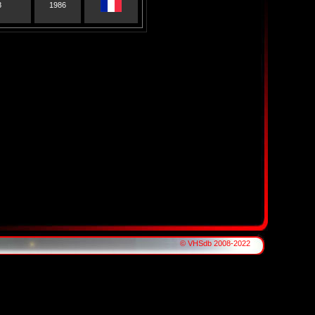
8
1986
© VHSdb 2008-2022