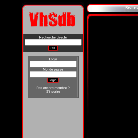
Recher
Recherche directe
Login
Mot de passe
Pas encore membre ?
S'inscrire