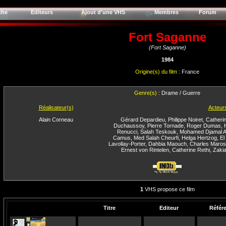
che
Editeurs
Ajout d'une VHS
Membres
Forum
Fort Saganne
(Fort Saganne)
1984
Origine(s) du film :
France
Genre(s) :
Drame / Guerre
Réalisateur(s)
Acteur
Alain Corneau
Gérard Depardieu
,
Philippe Noiret
,
Catheri
Duchaussoy
,
Pierre Tornade
,
Roger Dumas
,
Renucci
,
Salah Teskouk
,
Mohamed Djamal A
Camus
,
Med Salah Cheurfi
,
Helga Hertzog
,
El
Lavollay-Porter
,
Dahbia Maouch
,
Charles Maros
Ernest von Rintelen
,
Catherine Rethi
,
Zakia
1
VHS propose ce film
Titre
Editeur
Référ