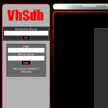
Recherche
Recherche directe
Login
Mot de passe
Pas encore membre ?
S'inscrire