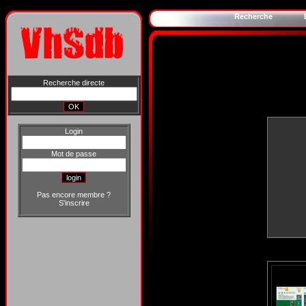
Recherche
Recherche directe
Login
Mot de passe
Pas encore membre ?
S'inscrire