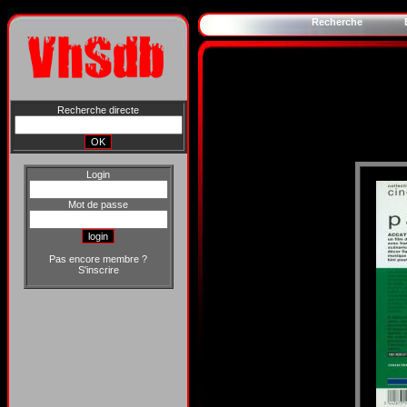
Recherche
Recherche directe
Login
Mot de passe
Pas encore membre ?
S'inscrire