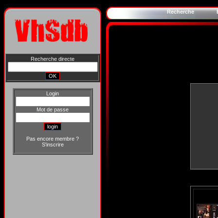
Recherche
Recherche directe
Login
Mot de passe
Pas encore membre ?
S'inscrire