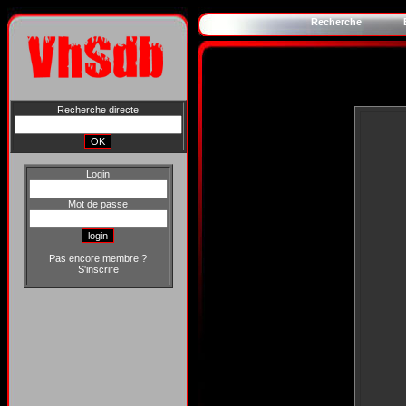
Recherche
Recherche directe
Login
Mot de passe
Pas encore membre ?
S'inscrire