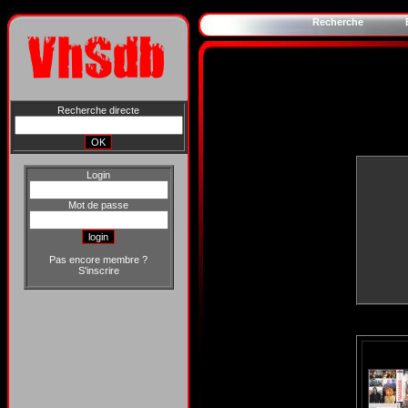
Recherche
Recherche directe
Login
Mot de passe
Pas encore membre ?
S'inscrire