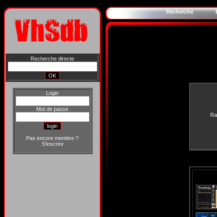
Recherche
Recherche directe
Login
Mot de passe
Ra
Pas encore membre ?
S'inscrire