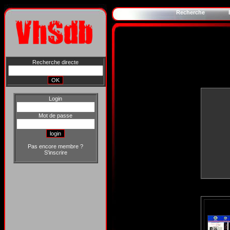
Recherche
Recherche directe
Login
Mot de passe
Pas encore membre ?
S'inscrire