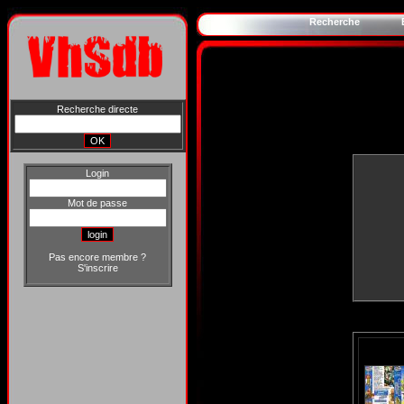
Recherche
Recherche directe
Login
Mot de passe
Pas encore membre ?
S'inscrire