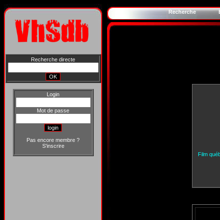
Recherche
Recherche directe
Login
Mot de passe
Pas encore membre ?
S'inscrire
Film québ