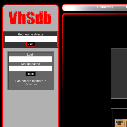
Recherche
Recherche directe
Login
Mot de passe
Pas encore membre ?
S'inscrire