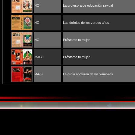
NC
La profesora de educación sexual
NC
Las delicias de los verdes años
NC
Préstame tu mujer
35030
Préstame tu mujer
M479
La orgía nocturna de los vampiros