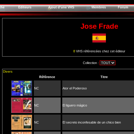
che
Editeurs
Ajout d'une VHS
Membres
Forum
Jose Frade
8
VHS référencées chez cet éditeur
Collection :
Divers
Référence
Titre
NC
Ator el Poderoso
NC
El liguero mágico
NC
El secreto inconfesable de un chico bien