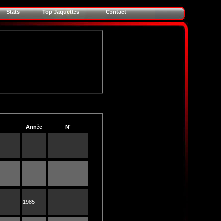
Stats
Top Jaquettes
Contact
Année
N°
1985