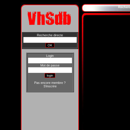
Recher
Recherche directe
Login
Mot de passe
Pas encore membre ?
S'inscrire