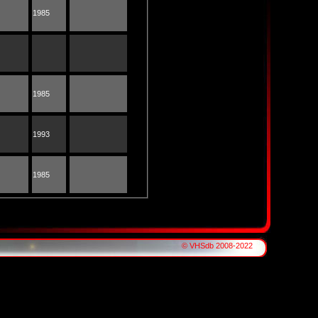
1985
1985
1993
1985
© VHSdb 2008-2022