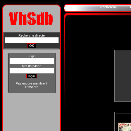
Recherche
Recherche directe
Login
Mot de passe
Pas encore membre ?
S'inscrire