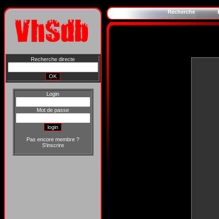
Recherche
Recherche directe
Login
Mot de passe
Pas encore membre ?
S'inscrire