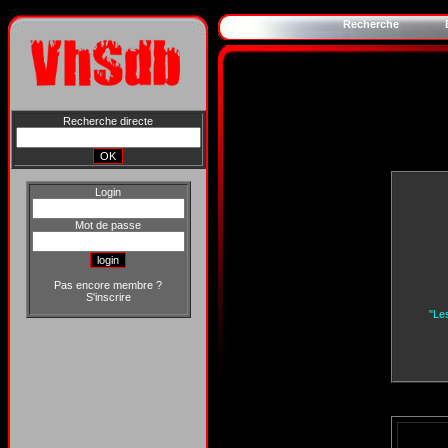
Recherche
Recherche directe
Login
Mot de passe
Pas encore membre ?
S'inscrire
"Le