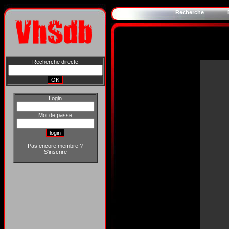
Recherche
Recherche directe
Login
Mot de passe
Pas encore membre ?
S'inscrire