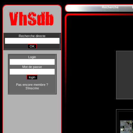
Recherche
Recherche directe
Login
Mot de passe
Pas encore membre ?
S'inscrire