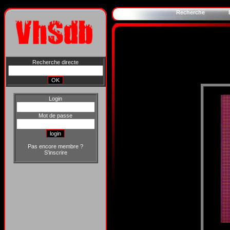
Recherche
Recherche directe
Login
Mot de passe
Pas encore membre ?
S'inscrire