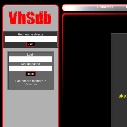
Recherche
Recherche directe
Login
Mot de passe
Pas encore membre ?
S'inscrire
aka