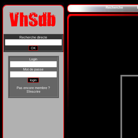
Recherche
Recherche directe
Login
Mot de passe
Pas encore membre ?
S'inscrire