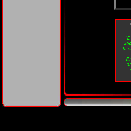
"D
Jec
laid
En
am