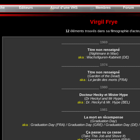
che
Editeurs
Ajout d'une VHS
Membres
Forum
Virgil Frye
12
éléments trouvés dans sa filmographie d'acte
____________________
1969
________________
Titre non renseigné
(
Nightmare in Wax
)
aka :
Wachsfiguren-Kabinett (DE)
____________________
1974
________________
Titre non renseigné
(
Garden of the Dead
)
aka :
Le jardin des morts (FRA)
____________________
1980
________________
Docteur Hecky et Mister Hype
(
Dr Heckyl and Mr Hype
)
aka :
Dr. Heckyl & Mr. Hype (BEL)
____________________
1981
________________
La mort en récompense
(
Graduation Day
)
aka :
Graduation Day (FRA) / Graduation Day (GRE) / Graduation Day (DE) / 
Ça passe ou ça casse
(
Take This Job and Shove It
)
aka :
Ça passe ou ça casse (FRA)