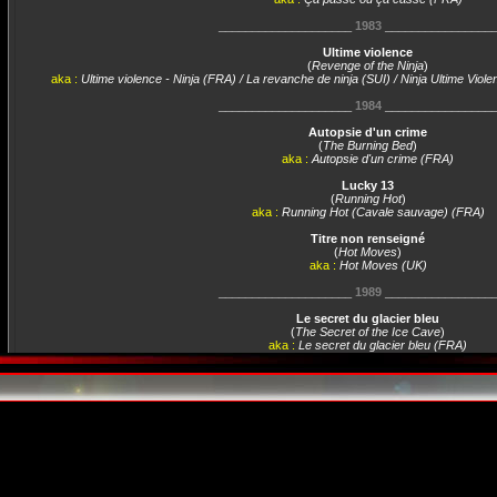
____________________
1983
________________
Ultime violence
(
Revenge of the Ninja
)
aka :
Ultime violence - Ninja (FRA) / La revanche de ninja (SUI) / Ninja Ultime Viol
____________________
1984
________________
Autopsie d'un crime
(
The Burning Bed
)
aka :
Autopsie d'un crime (FRA)
Lucky 13
(
Running Hot
)
aka :
Running Hot (Cavale sauvage) (FRA)
Titre non renseigné
(
Hot Moves
)
aka :
Hot Moves (UK)
____________________
1989
________________
Le secret du glacier bleu
(
The Secret of the Ice Cave
)
aka :
Le secret du glacier bleu (FRA)
____________________
1990
________________
Pacific Palisades
(
Pacific Palisades
)
aka :
Pacific Palisades (FRA)
Hot Spot
(
The Hot Spot
)
aka :
Hot Spot (CRO) / Hot Spot (FRA)