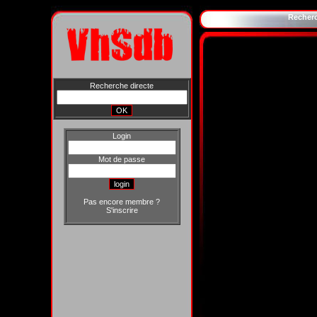
Recher
Recherche directe
Login
Mot de passe
Pas encore membre ?
S'inscrire