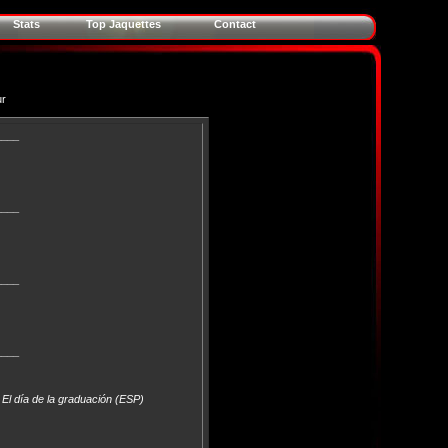
Stats
Top Jaquettes
Contact
ur
____
____
____
____
El día de la graduación (ESP)