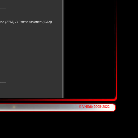
____
ence (FRA) / L'ultime violence (CAN)
____
____
____
© VHSdb 2008-2022