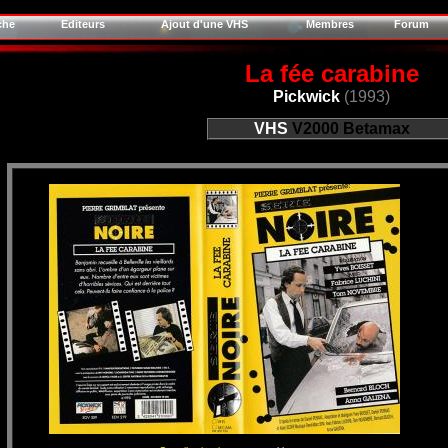
che
Editeurs
Ajout d'une VHS
Membres
Forum
La fée carabine
Pickwick
(1993)
VHS
V2000
Betamax