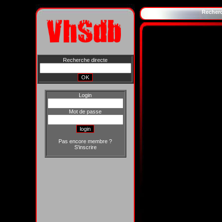
Recher
Recherche directe
Login
Mot de passe
Pas encore membre ?
S'inscrire