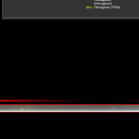
(
Hexagone
)
aka :
Hexagone (FRA)