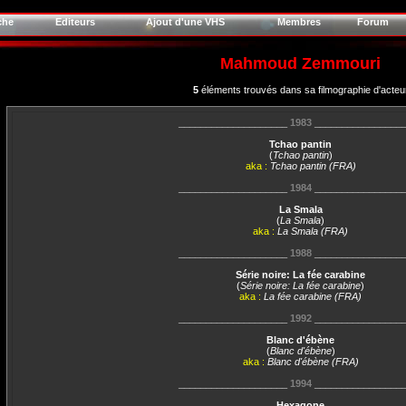
che
Editeurs
Ajout d'une VHS
Membres
Forum
Mahmoud Zemmouri
5
éléments trouvés dans sa filmographie d'acteu
____________________
1983
________________
Tchao pantin
(
Tchao pantin
)
aka :
Tchao pantin (FRA)
____________________
1984
________________
La Smala
(
La Smala
)
aka :
La Smala (FRA)
____________________
1988
________________
Série noire: La fée carabine
(
Série noire: La fée carabine
)
aka :
La fée carabine (FRA)
____________________
1992
________________
Blanc d'ébène
(
Blanc d'ébène
)
aka :
Blanc d'ébène (FRA)
____________________
1994
________________
Hexagone