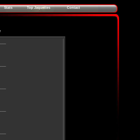
Stats
Top Jaquettes
Contact
r
____
____
____
____
____