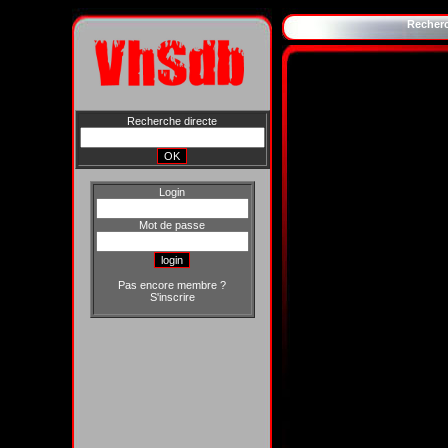
Recher
Recherche directe
Login
Mot de passe
Pas encore membre ?
S'inscrire