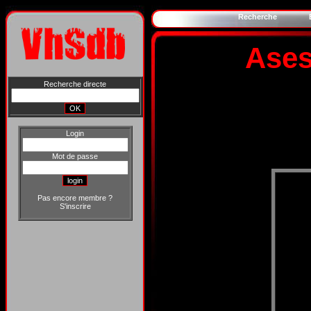
Recherche
Ases
Recherche directe
Login
Mot de passe
Pas encore membre ?
S'inscrire