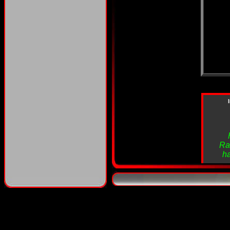
Rai
ha
e
mez