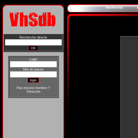
Recherche
Recherche directe
Login
Mot de passe
Pas encore membre ?
S'inscrire