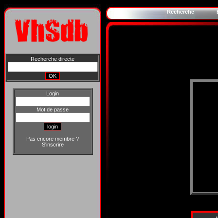
Recherche
Recherche directe
Login
Mot de passe
Pas encore membre ?
S'inscrire