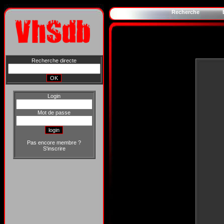
Recherche
Recherche directe
Login
Mot de passe
Pas encore membre ?
S'inscrire