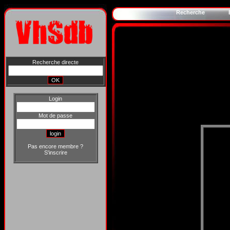
Recherche
Recherche directe
Login
Mot de passe
Pas encore membre ?
S'inscrire