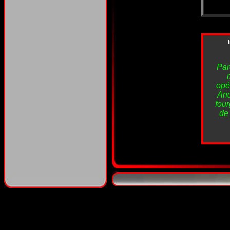
Par
opér
And
four
de