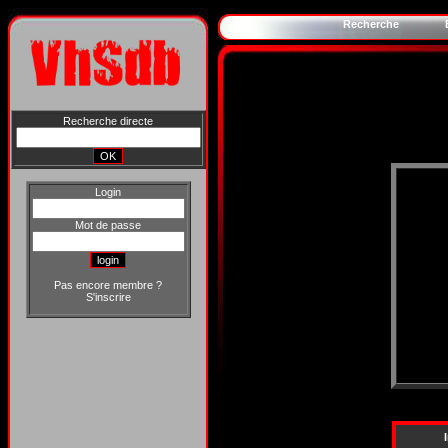
Recherche
Recherche directe
Login
Mot de passe
Pas encore membre ?
S'inscrire