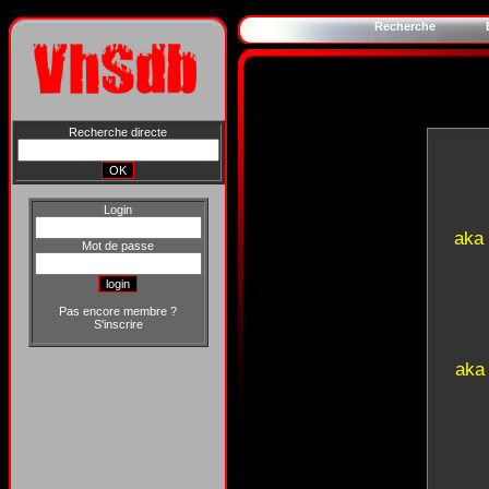
Recherche
Recherche directe
Login
aka
Mot de passe
Pas encore membre ?
S'inscrire
aka