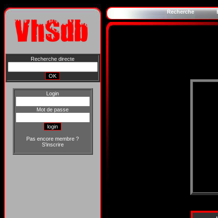
Recherche
Recherche directe
Login
Mot de passe
Pas encore membre ?
S'inscrire