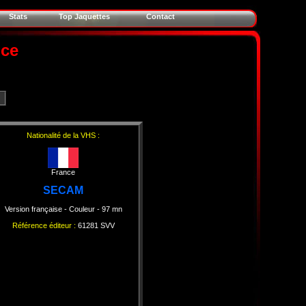
Stats
Top Jaquettes
Contact
nce
Nationalité de la VHS :
France
SECAM
Version française
- Couleur
- 97 mn
Référence éditeur :
61281 SVV