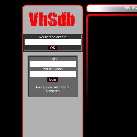
Recher
Recherche directe
Login
Mot de passe
Pas encore membre ?
S'inscrire