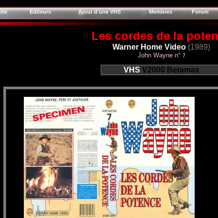
che
Editeurs
Ajout d'une VHS
Membres
Forum
Les cordes de la pote
Warner Home Video
(1989)
John Wayne n°
7
VHS
V2000
Betamax