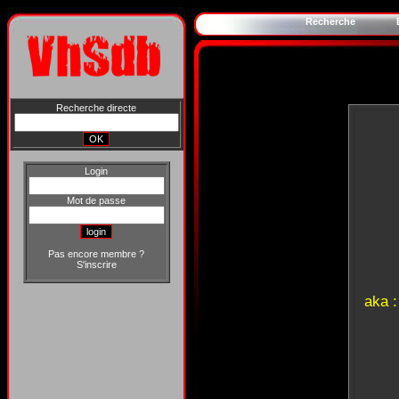
Recherche
Recherche directe
Login
Mot de passe
Pas encore membre ?
S'inscrire
aka 