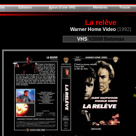
che
Editeurs
Ajout d'une VHS
Membres
Forum
La relève
Warner Home Video
(1992)
VHS
V2000
Betamax
R