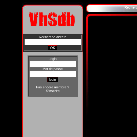
Recher
Recherche directe
Login
Mot de passe
Pas encore membre ?
S'inscrire