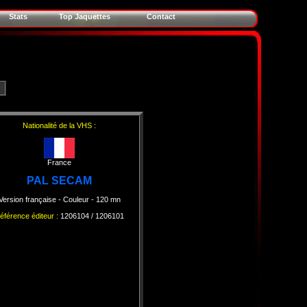
Stats
Top Jaquettes
Contact
Nationalité de la VHS :
France
PAL
SECAM
Version française
- Couleur
- 120 mn
éférence éditeur :
1206104 / 1206101