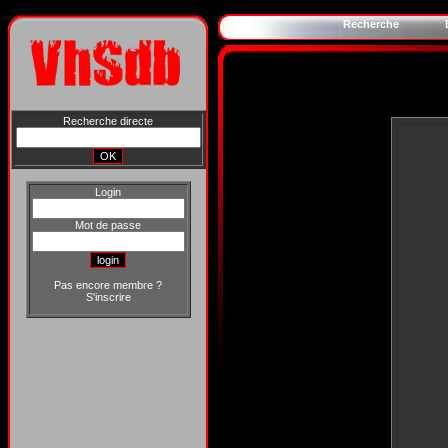
Recherche
Recherche directe
Login
Mot de passe
Pas encore membre ?
S'inscrire