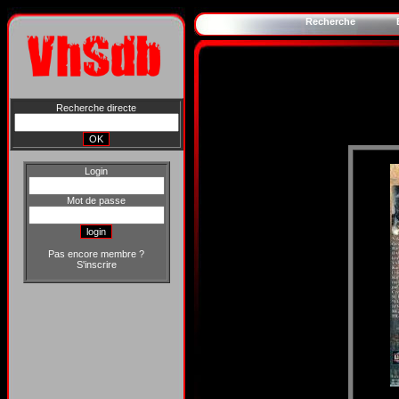
Recherche
Recherche directe
Login
Mot de passe
Pas encore membre ?
S'inscrire