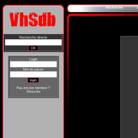
Recherche
Recherche directe
Login
Mot de passe
Pas encore membre ?
S'inscrire