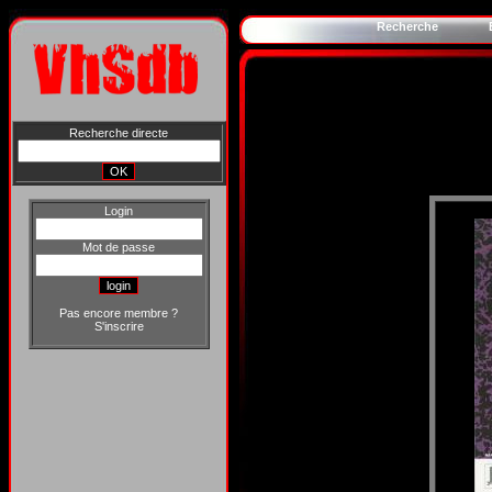
Recherche
Recherche directe
Login
Mot de passe
Pas encore membre ?
S'inscrire