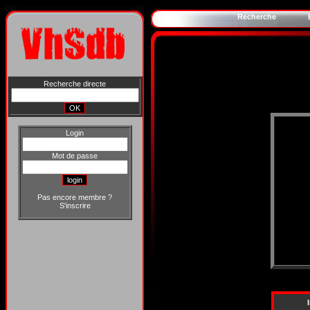
Recherche
Recherche directe
Login
Mot de passe
Pas encore membre ?
S'inscrire