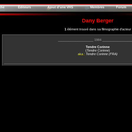
che
Editeurs
Ajout d'une VHS
Membres
Forum
Dany Berger
1
élément trouvé dans sa filmographie d'acteur
____________________
1984
________________
Tendre Corinne
(
Tendre Corinne
)
aka :
Tendre Corinne (FRA)