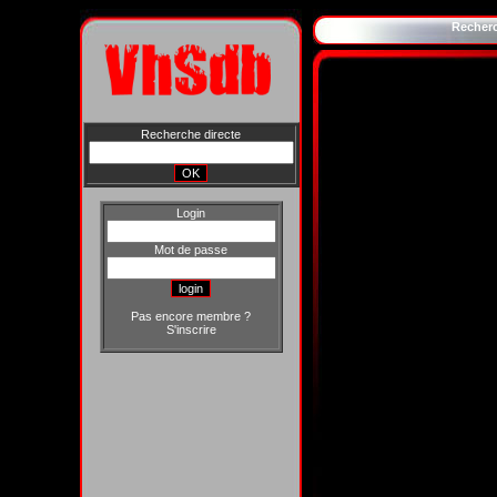
Recher
Recherche directe
Login
Mot de passe
Pas encore membre ?
S'inscrire