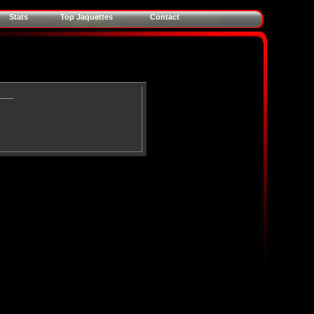
Stats
Top Jaquettes
Contact
____