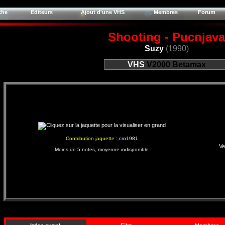
che
Editeurs
Ajout d'une VHS
Membres
Forum
Shooting - Pucnjava
Suzy
(1990)
VHS
V2000
Betamax
Contribution jaquette :
cro1981
Ve
Moins de 5 notes, moyenne indisponible