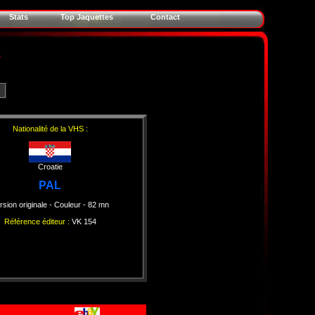
Stats
Top Jaquettes
Contact
Nationalité de la VHS :
Croatie
PAL
rsion originale
- Couleur
- 82 mn
Référence éditeur :
VK 154