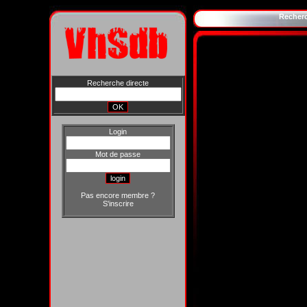
Recher
Recherche directe
Login
Mot de passe
Pas encore membre ?
S'inscrire